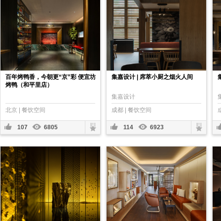
百年烤鸭香，今朝更“京”彩 便宜坊
集嘉设计 | 席萃小厨之烟火人间
烤鸭（和平里店）
集嘉设计
北京 | 餐饮空间
成都 | 餐饮空间
107
6805
114
6923