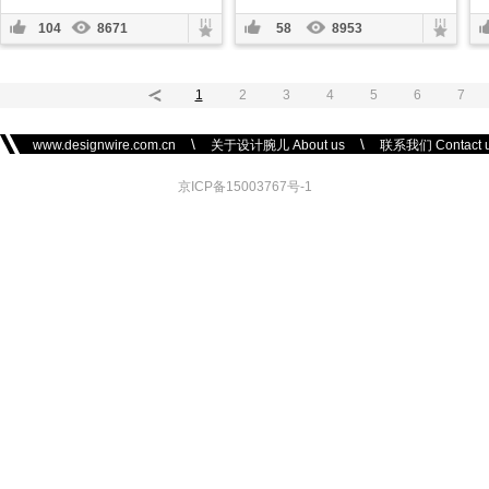
104
8671
58
8953
1
2
3
4
5
6
7
\
\
www.designwire.com.cn
关于设计腕儿 About us
联系我们 Contact 
京ICP备15003767号-1