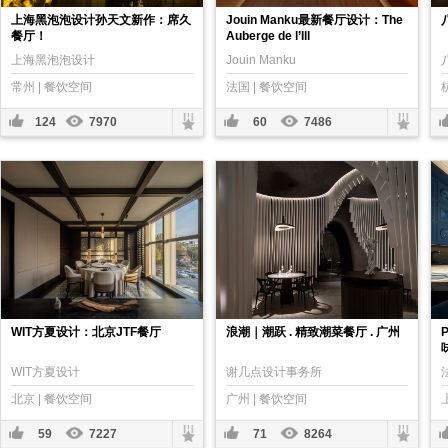
上海黑泡泡设计孙天文新作：席久
Jouin Manku最新餐厅设计：The
餐厅！
Auberge de l’Ill
上海黑泡泡设计
Jouin Manku
常州 | 餐饮空间
法国 | 餐饮空间
124
7970
60
7486
WIT方夏设计：北京JTF餐厅
浪潮｜潮跃 . 精致潮菜餐厅 . 广州
WIT方夏设计
谢几点设计事务所
北京 | 餐饮空间
广州 | 餐饮空间
59
7227
71
8264