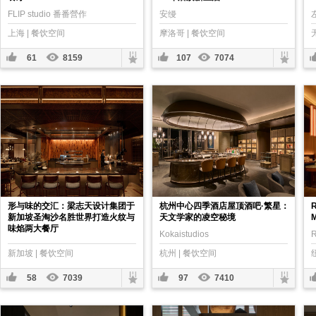
FLIP studio 番番營作
安缦
上海 | 餐饮空间
摩洛哥 | 餐饮空间
61
8159
107
7074
形与味的交汇：梁志天设计集团于
杭州中心四季酒店屋顶酒吧·繁星：
新加坡圣淘沙名胜世界打造火纹与
天文学家的凌空秘境
M
味焰两大餐厅
Kokaistudios
R
新加坡 | 餐饮空间
杭州 | 餐饮空间
58
7039
97
7410