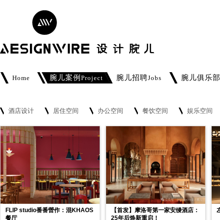
腕儿案例
腕儿招聘
腕儿俱乐
Home
Project
Jobs
酒店设计
居住空间
办公空间
餐饮空间
娱乐空间
FLIP studio番番營作：混KHAOS
【首发】摩洛哥第一家安缦酒店：
餐厅
25年后焕新重启！