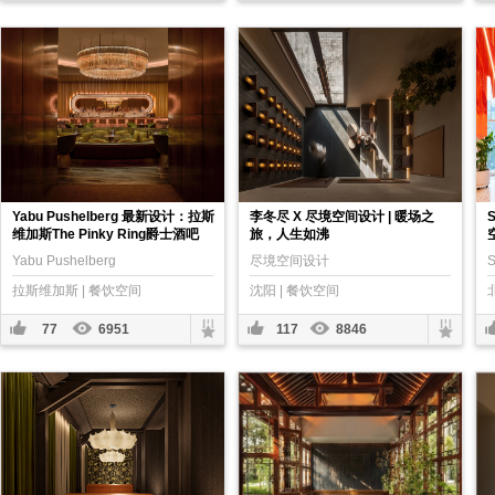
Yabu Pushelberg 最新设计：拉斯
李冬尽 X 尽境空间设计 | 暖场之
维加斯The Pinky Ring爵士酒吧
旅，人生如沸
Yabu Pushelberg
尽境空间设计
拉斯维加斯 | 餐饮空间
沈阳 | 餐饮空间
77
6951
117
8846