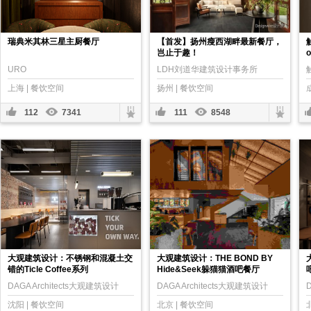
瑞典米其林三星主厨餐厅
【首发】扬州瘦西湖畔最新餐厅，
岂止于趣！
URO
LDH刘道华建筑设计事务所
上海 | 餐饮空间
扬州 | 餐饮空间
112
7341
111
8548
大观建筑设计：不锈钢和混凝土交
大观建筑设计：THE BOND BY
错的Ticle Coffee系列
Hide&Seek躲猫猫酒吧餐厅
DAGA Architects大观建筑设计
DAGA Architects大观建筑设计
沈阳 | 餐饮空间
北京 | 餐饮空间