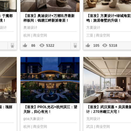
：于魔都
【首发】奥迪设计×万潮玖序最新
【首发】方夏设计×绿城海棠
境！
样板间：钱塘江畔新派奢居！
鸣：旅居奢墅的升级！
中设计
奥迪设计
方夏设计
杭州 | 商业空间
三亚 | 商业空间
86
5322
105
5318
园：瑰丽
【首发】PROL光石×杭州滨江：望
【首发】武汉宸嘉 × 吴滨最
天际，归心有光！
计：270米瞰江大宅！
goa大象设计
无间设计
杭州 | 商业空间
武汉 | 商业空间