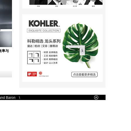
在效率与
d Baron \