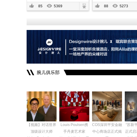
85
5369
88
5273
腕儿俱乐部
【视频】对话世界
Louis Poulsen携
COS深圳平安金融
“苏新
顶级设计大师
手丹麦艺术家
中心商场店正式揭
正式启