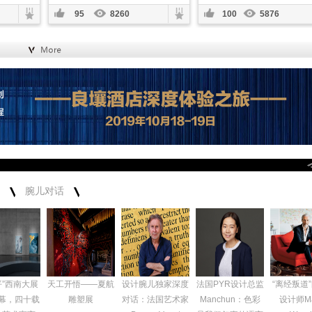
95
8260
100
5876
腕儿对话
平”西南大展
天工开悟——夏航
设计腕儿独家深度
法国PYR设计总监
“离经叛道
幕，四十载
雕塑展
对话：法国艺术家
Manchun：色彩
设计师Ma