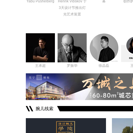
Yabu Pushelberg
Henrik Vibskov 于
幕
创作
3天设计节推出灯
光艺术装置
王承超
罗振华
徐晶磊
腕儿线索