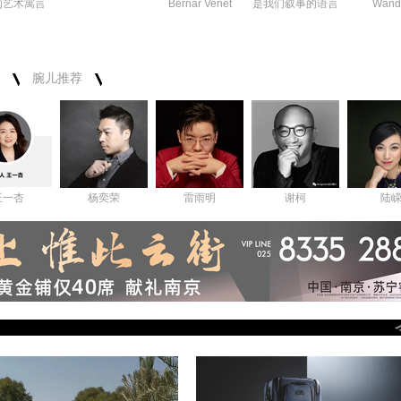
的艺术寓言
Bernar Venet
是我们叙事的语言
Wand
腕儿推荐
王一杏
杨奕荣
雷雨明
谢柯
陆