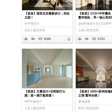
【首发】琚宾北京最新设计：四合
【首发】CCD×中环麓岛
之邸！
繁华深处，寻一场心灵归
水平线设计
gad杰地设计 & CCD郑
北京 | 居住空间
上海 | 商业空间
96
6385
56
5723
【首发】方夏设计×石药医疗公
【首发】SRD×苏州玫瑰
园：造一座疗愈容器！
之境·繁华永续！
WIT方夏设计
赛瑞迪普
三亚 | 商业空间
苏州 | 商业空间