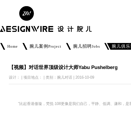
腕儿案例
腕儿招聘
腕儿俱乐
Home
Project
Jobs
【视频】对话世界顶级设计大师Yabu Pushelberg
设计： | 项目地点： | 类别：腕儿对话 | 2016-10-09
“比起香港傲璇，梵悦·108更像是我们自己，平静、低调、谦和，是
——Georg