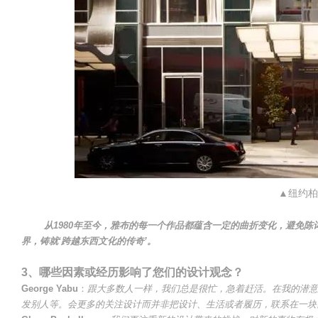
▲纽约柏
从1980年至今，雅布的每一个作品都蕴含一定的曲折变化，避免陈
界，铸就‘跨越东西文化的传奇’。
3、哪些因素或经历影响了您们的设计观念？
George Yabu
：
跟大多数人一样，我们总是很忙，急着赶活。在我的潜意
发别人等。会更多的关注设计而并非把设计、生活或者履历，联系在一块