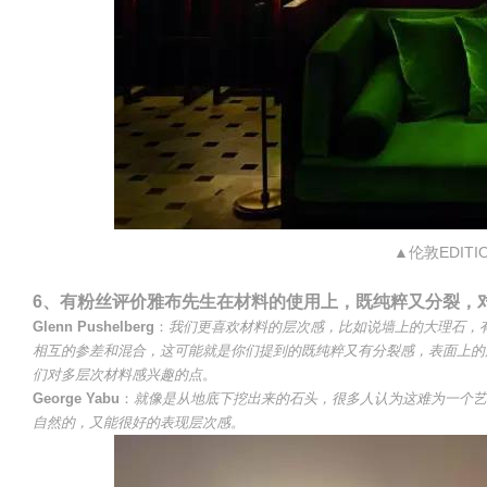
▲伦敦EDITI
6、有粉丝评价雅布先生在材料的使用上，既纯粹又分裂，
Glenn Pushelberg
：
我们更喜欢材料的层次感，比如说墙上的大理石，
相互的参差和混合，这可能就是你们提到的既纯粹又有分裂感，表面上的
们对多层次材料感兴趣的点
。
George Yabu
：
就像是从地底下挖出来的石头，很多人认为这难为一个艺
自然的，又能很好的表现层次感。