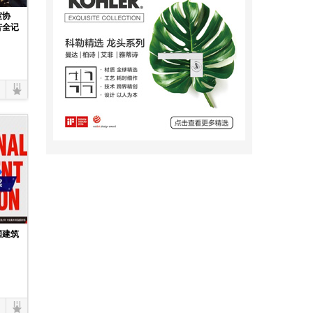
室协
苦全记
国建筑