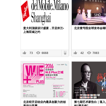
意大利顶级设计盛宴，开启米兰•
北京壹号院全球发布会璀
上海双城之约
73
6668
42
7083
北京经开启动业内最具创新力的创
第七期艺术家告白｜落入
意设计竞赛
的“胖天使”