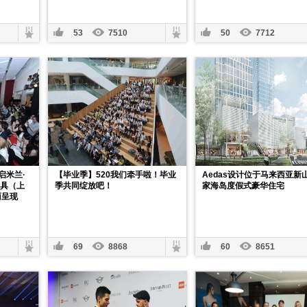
53
7510
50
7712
启米兰·
【毕业季】520我们牵手啦！毕业
Aedas设计位于马来西亚新
家具（上
季共同绽放吧！
家海岛度假式豪华住宅
丽呈现
69
8868
60
8651