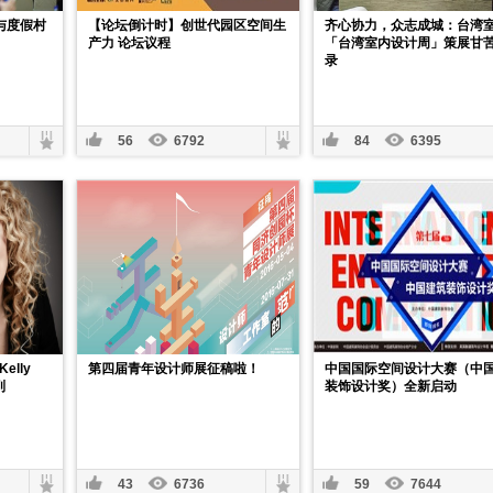
店与度假村
【论坛倒计时】创世代园区空间生
齐心协力，众志成城：台湾
产力 论坛议程
「台湾室内设计周」策展甘
录
56
6792
84
6395
lly
第四届青年设计师展征稿啦！
中国国际空间设计大赛（中
列
装饰设计奖）全新启动
43
6736
59
7644