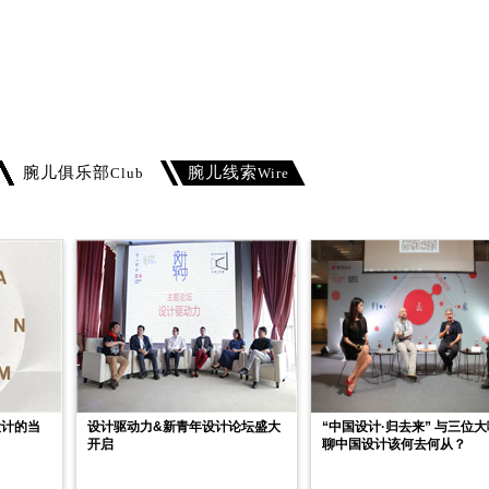
腕儿俱乐部
腕儿线索
Club
Wire
设计的当
设计驱动力&新青年设计论坛盛大
“中国设计·归去来” 与三位
开启
聊中国设计该何去何从？