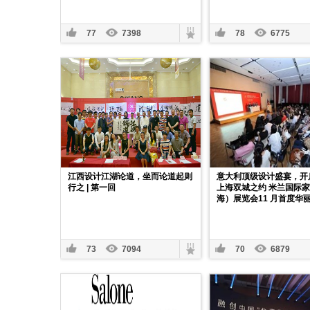
77
7398
78
6775
江西设计江湖论道，坐而论道起则
意大利顶级设计盛宴，开
行之 | 第一回
上海双城之约 米兰国际
海）展览会11 月首度华
73
7094
70
6879