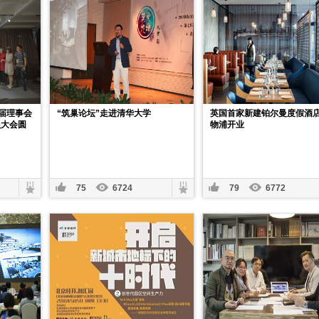
届理事会
“筑巢论坛”走进清华大学
英国首家新建铂尔曼度假酒
员大会圆
物浦开业
75
6724
79
6772