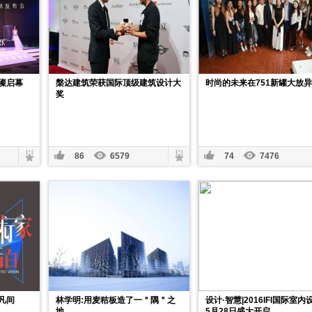
璨启幕
槃达建筑荣获国际顶级建筑设计大
时尚的未来在751新罐大放
奖
86
6579
74
7476
凡间
林学明:用麦秸板造了一＂隅＂之
设计·智慧|2016IFI国际室内
地
5月28日盛大开启