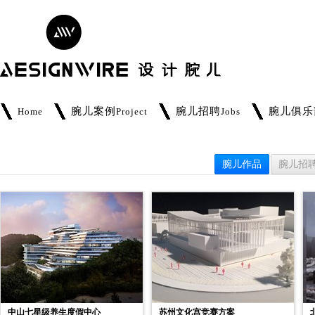
腕儿案例
腕儿招聘
腕儿俱乐
Home
Project
Jobs
腕儿作品
腕儿招
中山七星级养生度假中心
苏州文化宫竞赛方案