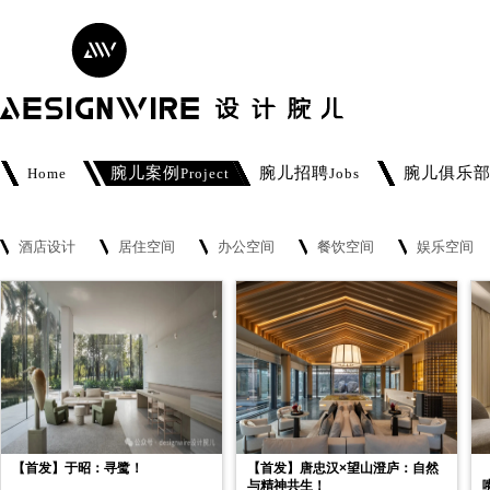
腕儿案例
腕儿招聘
腕儿俱乐
Home
Project
Jobs
酒店设计
居住空间
办公空间
餐饮空间
娱乐空间
【首发】于昭：寻鹭！
【首发】唐忠汉×望山澄庐：自然
与精神共生！