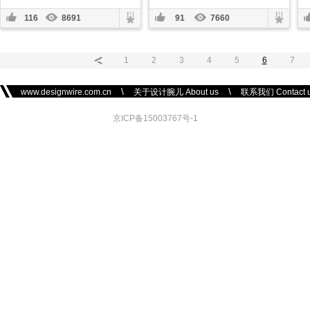
116
8691
91
7660
1
2
3
4
5
6
7
\
\
www.designwire.com.cn
关于设计腕儿 About us
联系我们 Contact 
京ICP备15003767号-1