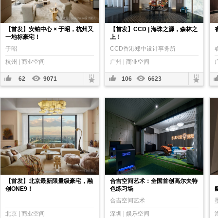
【首发】安铂中心 × 于昭，杭州又
【首发】CCD | 海珠之源，森林之
一地标豪宅！
上！
于昭
CCD香港郑中设计事务所
杭州 | 商业空间
广州 | 商业空间
62
9071
106
6623
【首发】北京最新限量级豪宅，融
合吉空间艺术：全国首创高尔夫特
创ONE9！
色练习场
合吉空间艺术
北京 | 商业空间
深圳 | 娱乐空间