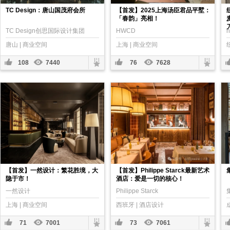
TC Design：唐山国茂府会所
【首发】2025上海汤臣君品平墅：
「春韵」亮相！
TC Design创思国际设计集团
HWCD
h
唐山 | 商业空间
上海 | 商业空间
108
7440
76
7628
【首发】一然设计：繁花胜境，大
【首发】Philippe Starck最新艺术
隐于市！
酒店：爱是一切的核心！
一然设计
Philippe Starck
上海 | 商业空间
西班牙 | 酒店设计
71
7001
73
7061