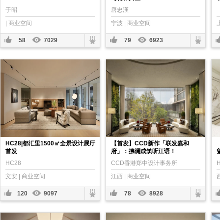
于昭
唐忠漢
| 商业空间
宁波 | 商业空间
58
7029
79
6923
HC28|都汇里1500㎡全景设计展厅
【首发】CCD新作「联发嘉和
首发
府」：拂澜成筑听江语！
HC28
CCD香港郑中设计事务所
文安 | 商业空间
江西 | 商业空间
120
9097
78
8928