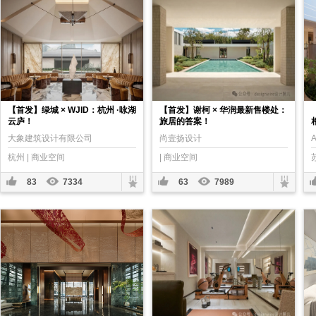
【首发】绿城 × WJID：杭州 ·咏湖
【首发】谢柯 × 华润最新售楼处：
云庐！
旅居的答案！
大象建筑设计有限公司
尚壹扬设计
杭州 | 商业空间
| 商业空间
83
7334
63
7989