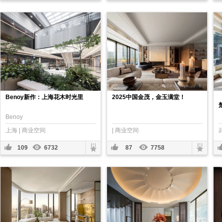
Benoy新作：上海花木时光里
2025中国⾦茂，⾦⽟满堂！
Benoy
上海 | 商业空间
| 商业空间
109
6732
87
7758