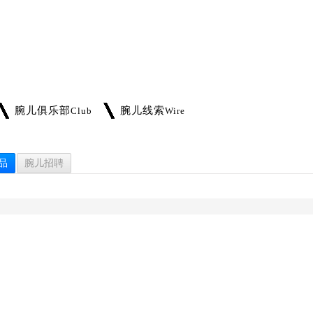
腕儿俱乐部
腕儿线索
Club
Wire
品
腕儿招聘