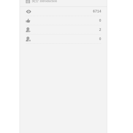
简介 Introduction
6714
0
2
0