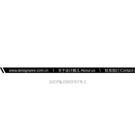
\
\
www.designwire.com.cn
关于设计腕儿 About us
联系我们 Contact 
京ICP备15003767号-1