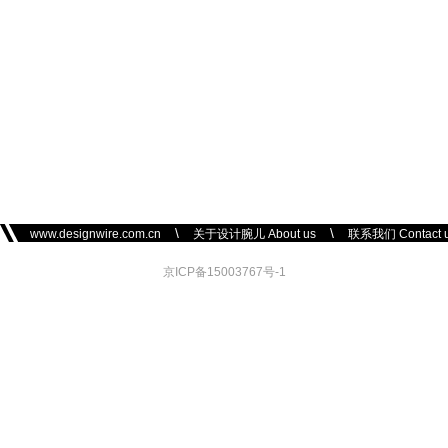
\
\
www.designwire.com.cn
关于设计腕儿 About us
联系我们 Contact 
京ICP备15003767号-1