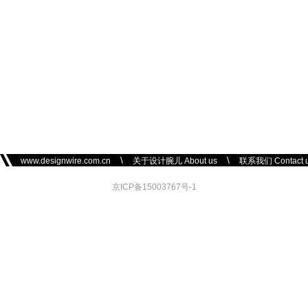
\
\
www.designwire.com.cn
关于设计腕儿 About us
联系我们 Contact 
京ICP备15003767号-1