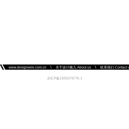
\
\
www.designwire.com.cn
关于设计腕儿 About us
联系我们 Contact 
京ICP备15003767号-1