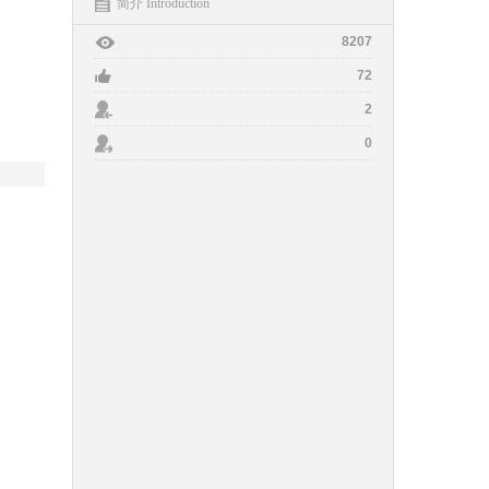
简介 Introduction
8207
72
2
0