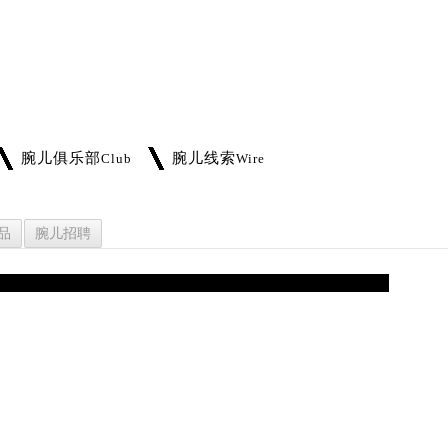
腕儿俱乐部
腕儿线索
Club
Wire
品
腕儿招聘