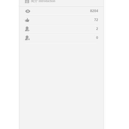
简介 Introduction
8204
72
2
0