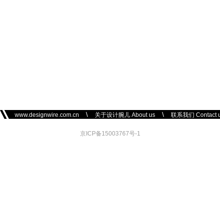
\
\
www.designwire.com.cn
关于设计腕儿 About us
联系我们 Contact 
京ICP备15003767号-1