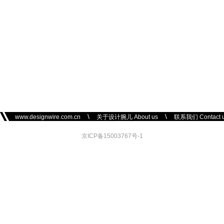
\
\
www.designwire.com.cn
关于设计腕儿 About us
联系我们 Contact 
京ICP备15003767号-1