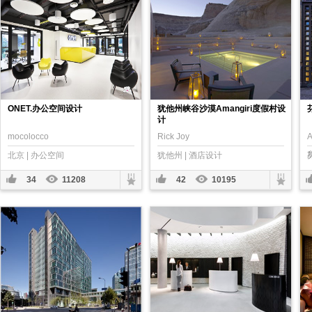
ONET.办公空间设计
犹他州峡谷沙漠Amangiri度假村设
计
mocolocco
Rick Joy
A
北京 | 办公空间
犹他州 | 酒店设计
34
11208
42
10195