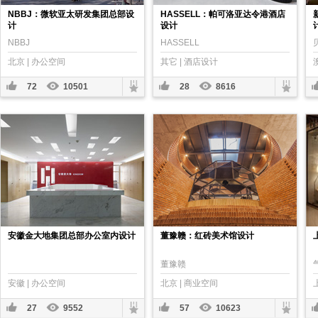
NBBJ：微软亚太研发集团总部设
HASSELL：帕可洛亚达令港酒店
计
设计
NBBJ
HASSELL
北京 | 办公空间
其它 | 酒店设计
72
10501
28
8616
安徽金大地集团总部办公室内设计
董豫赣：红砖美术馆设计
董豫赣
安徽 | 办公空间
北京 | 商业空间
27
9552
57
10623