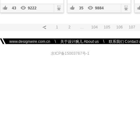
43
9222
35
9884
1
2
…
104
105
106
107
\
\
www.designwire.com.cn
关于设计腕儿 About us
联系我们 Contact 
京ICP备15003767号-1