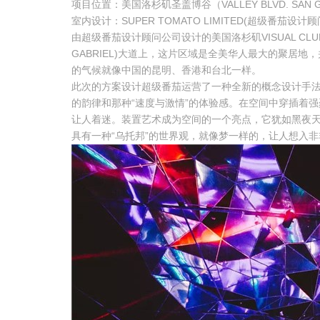
项目位置：美国洛杉矶圣盖博谷（VALLEY BLVD. SAN G
室内设计：SUPER TOMATO LIMITED(超级番茄设计
由超级番茄设计顾问公司设计的美国洛杉矶VISUAL CLUB项目
GABRIEL)大道上，这片区域是全美华人最大的聚居地
的气候就像中国的昆明、香港和台北一样。
此次的方案设计超级番茄运营了一种全新的概念设计手
的韵律和那种“速度与激情”的体验感。在空间中穿插着强烈的
让人着迷。装置艺术成为空间的一个亮点，它犹如黑夜
具有一种“乌托邦”的世界观，就像梦一样的，让人想入非