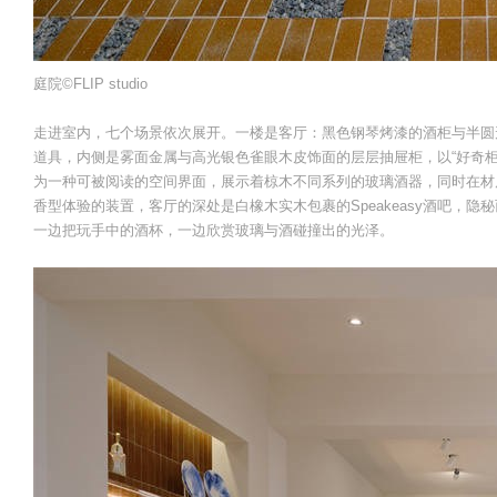
庭院©️FLIP studio
走进室内，七个场景依次展开。一楼是客厅：黑色钢琴烤漆的酒柜与半圆
道具，内侧是雾面金属与高光银色雀眼木皮饰面的层层抽屉柜，以“好奇柜”（Cabi
为一种可被阅读的空间界面，展示着椋木不同系列的玻璃酒器，同时在材质与
香型体验的装置，客厅的深处是白橡木实木包裹的Speakeasy酒吧，
一边把玩手中的酒杯，一边欣赏玻璃与酒碰撞出的光泽。