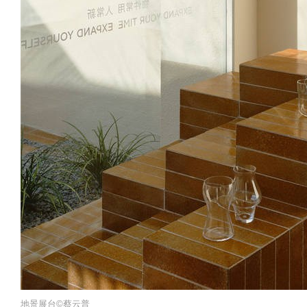
地景展台©️蔡云普