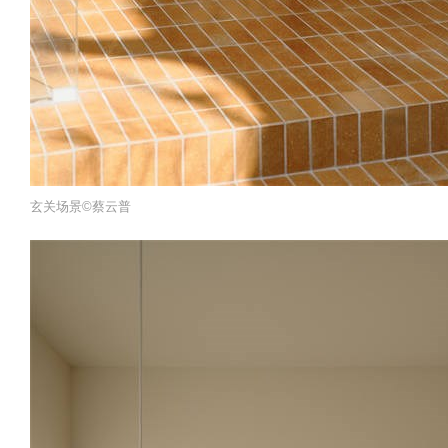
玄关场景©️蔡云普