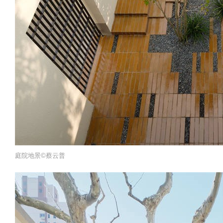
庭院地景©️蔡云普