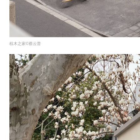
椋木之家©️蔡云普