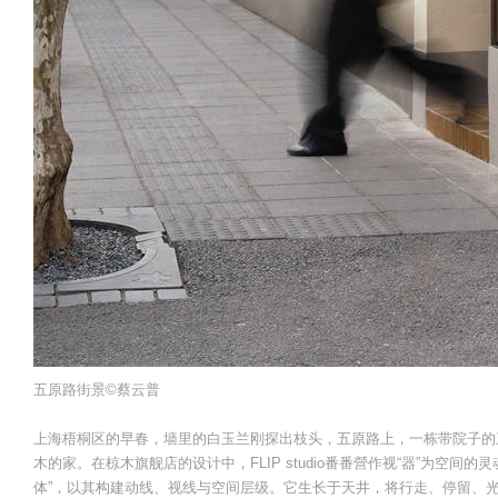
五原路街景©️蔡云普
上海梧桐区的早春，墙里的白玉兰刚探出枝头，五原路上，一栋带院子的
木的家。在椋木旗舰店的设计中，FLIP studio番番營作视“器”为空
体”，以其构建动线、视线与空间层级。它生长于天井，将行走、停留、光