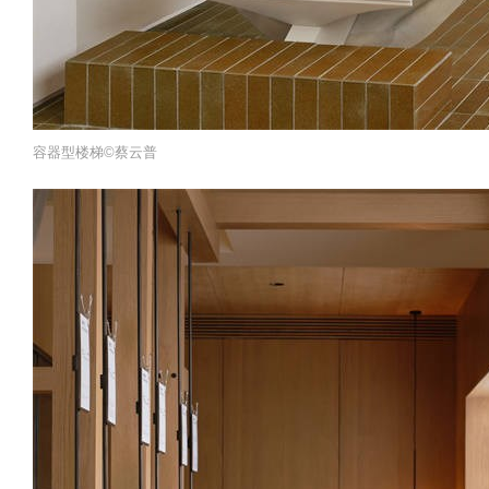
容器型楼梯©️蔡云普