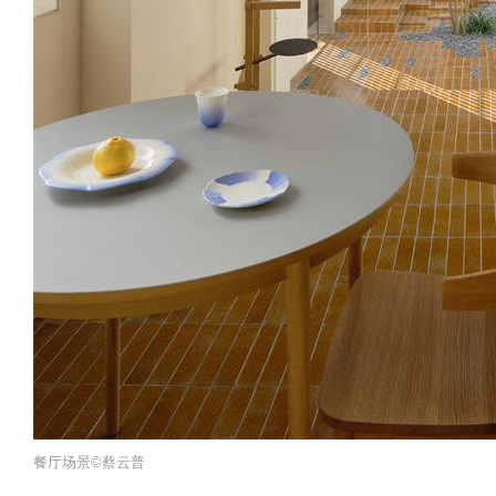
餐厅场景©️蔡云普