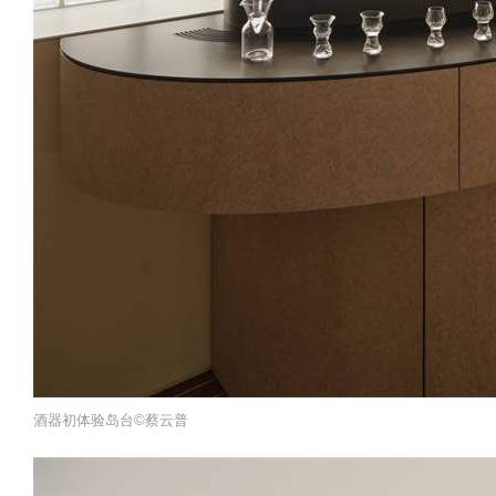
酒器初体验岛台©️蔡云普