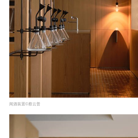
闻酒装置©️蔡云普