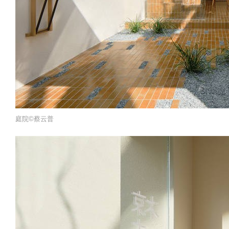
庭院©️蔡云普