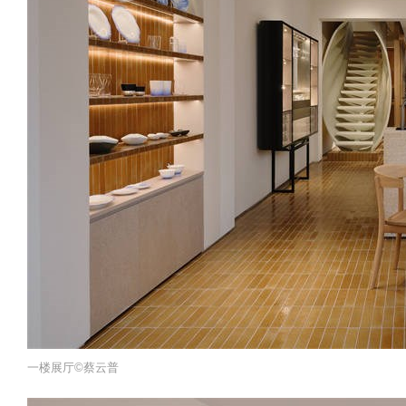
一楼展厅©️蔡云普