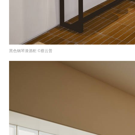
黑色钢琴漆酒柜 ©️蔡云普