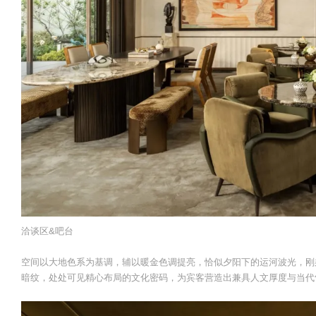
洽谈区&吧台
空间以大地色系为基调，辅以暖金色调提亮，恰似夕阳下的运河波光，刚
暗纹，处处可见精心布局的文化密码，为宾客营造出兼具人文厚度与当代