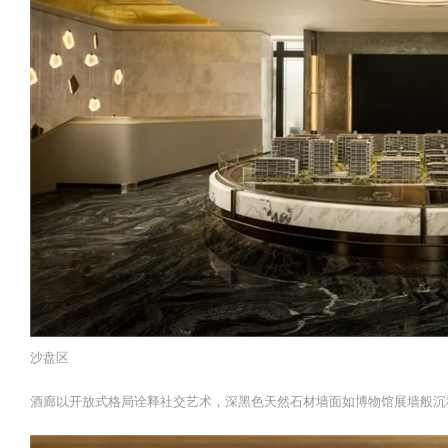
沙盘区
酒廊以开放式格局诠释社交艺术，深黑色天然石材墙面如博物馆展墙般沉