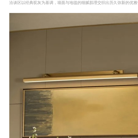
洽谈区以经典驼灰为基调，墙面与地毯的细腻肌理交织出历久弥新的优雅