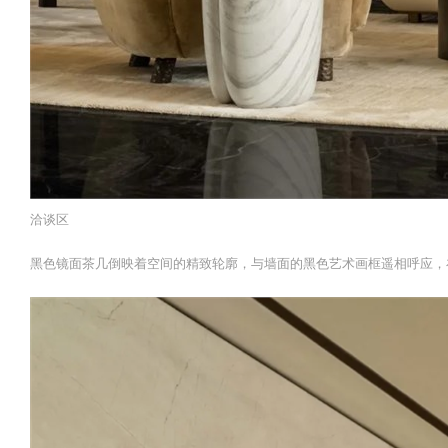
洽谈区
黑色镜面茶几倒映着空间的精致轮廓，与墙面的黑色艺术画框遥相呼应，