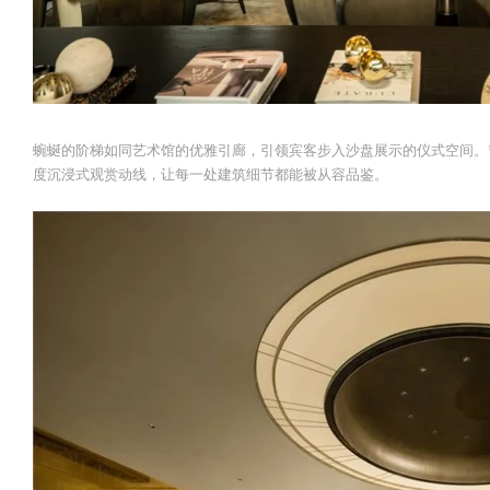
蜿蜒的阶梯如同艺术馆的优雅引廊，引领宾客步入沙盘展示的仪式空间。
度沉浸式观赏动线，让每一处建筑细节都能被从容品鉴。