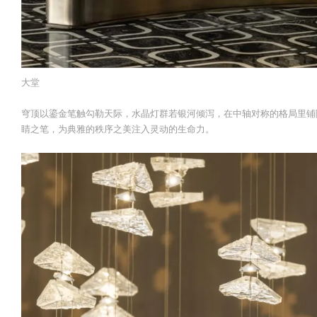
大堂
穹顶以鎏金笔触勾勒天际，水晶灯群若银河倾泻，在中轴对称的格局里铺
睛之笔，为典雅的秩序之美注入灵动的生命力。