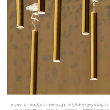
巴西绿奢石前台宛若展开的宋代山水卷轴，青峦叠嶂的天然纹路与纳米比亚