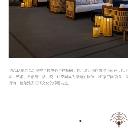
HWCD 执笔凤起潮鸣售楼中心与样板间，择址清江浦区古淮河南岸，以
融，艺术、自然与生活共鸣，让空间成为感知的延伸。以“微空间”哲学
流动，恰如淮安江河文化的绵延共生。