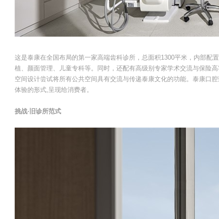
这是泰康在全国布局的第一家高端齿科诊所，总面积1300平米，内部配
植、颜面管理、儿童专科等。同时，还配有高级别专家学术交流与保险高
空间设计尝试将所有公共空间具有交流与传递泰康文化的功能。泰康口腔
体验的形式,呈现给消费者。
挑战·旧诊所范式