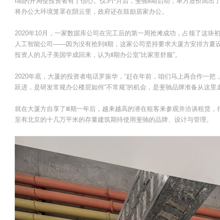
Ⅰ期的开局使投资者有了信心。仅3个月后，斐驰Ⅱ期启动，单方造价高出了
将办公大环境笼罩在阴云里，政府还在鼓励居家办公。
2020年10月，一家数据库公司在完工后的第一周抢滩成功，占领了这
人工智能公司——因为没有抢到Ⅱ期，这家公司坚持要求大厦方安排方夏
投资人的儿子美国学成回来，认为Ⅱ期办公室“比家里舒服”。
2020年底，大厦的投资者电话罗振华，“赶在年前，咱们马上再合作一把
跃进，是研发常规办公楼层如何“不常规”的机会，是斐驰品牌准备从这里
就在大厦方自享了Ⅲ期一年后，越来越高的潜在租客来参观并洽谈租赁，
至有北京的十几万平米的存量建筑期待使用斐驰的品牌、设计与管理。