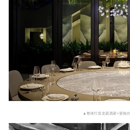
▲整体打造龙庭酒家+斐驰办