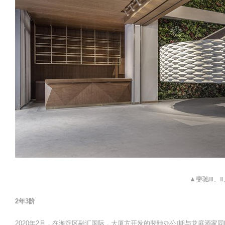
▲斐驰Ⅲ、Ⅱ
2年3阶
2020年2月，在海淀区融汇国际，大厦方开发的斐驰办公Ⅰ期与龙庭酒