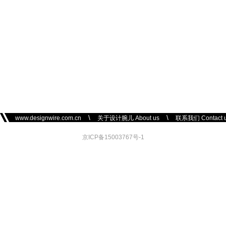
\
\
www.designwire.com.cn
关于设计腕儿 About us
联系我们 Contact 
京ICP备15003767号-1