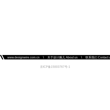
\
\
www.designwire.com.cn
关于设计腕儿 About us
联系我们 Contact 
京ICP备15003767号-1