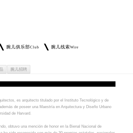
腕儿俱乐部
腕儿线索
Club
Wire
品
腕儿招聘
itectos, es arquitecto titulado por el Instituto Tecnológico y de
además de poseer una Maestría en Arquitectura y Diseño Urbano
rsidad de Harvard.
ondo, obtuvo una mención de honor en la Bienal Nacional de
ia ha sido reconocida con más de 30 premios estatales, nacionales