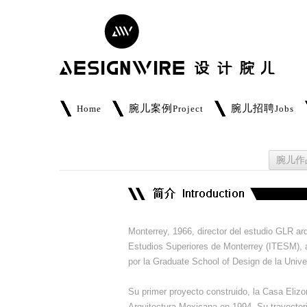
腕儿案例
腕儿招聘
Home
Project
Jobs
腕儿作
Monterrey, 1966, director del estudio GLR arqu
Estudios Superiores de Monterrey (ITESM), 
por la Graduate School of Design de la Unive
Su primer proyecto construido, la Casa Eliz
Arquitectura Mexicana en 1994. Su trayector