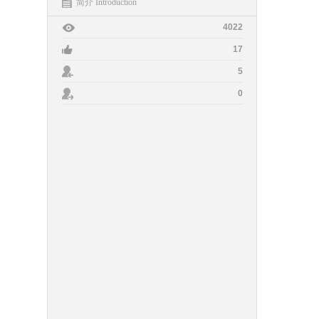
简介 Introduction
4022
17
5
0