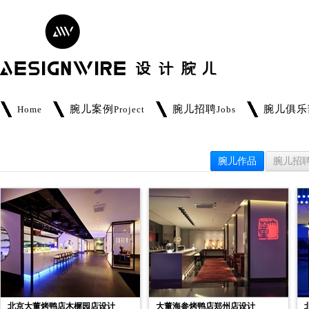
腕儿案例
腕儿招聘
腕儿俱乐
Home
Project
Jobs
腕儿作品
腕儿招
北京大董烤鸭店木樨园店设计
大董海参烤鸭店郑州店设计