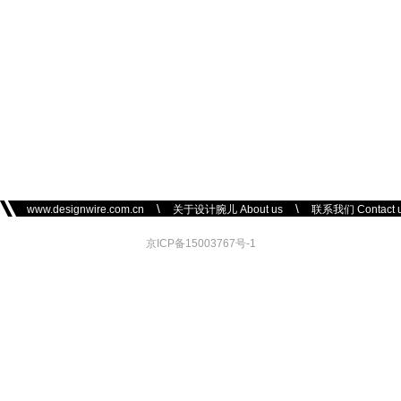
\
\
www.designwire.com.cn
关于设计腕儿 About us
联系我们 Contact 
京ICP备15003767号-1