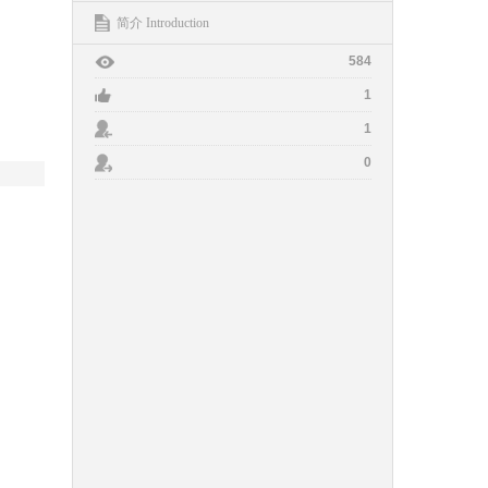
简介 Introduction
584
1
1
0