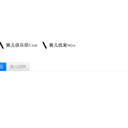
腕儿俱乐部
腕儿线索
Club
Wire
品
腕儿招聘