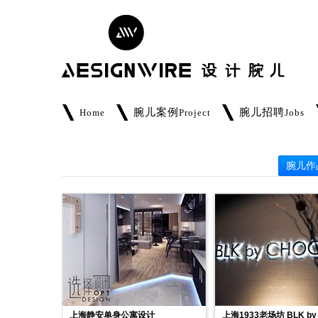
腕儿案例
腕儿招聘
Home
Project
Jobs
腕儿作
上海静安单身公寓设计
上海1933老场坊 BLK by