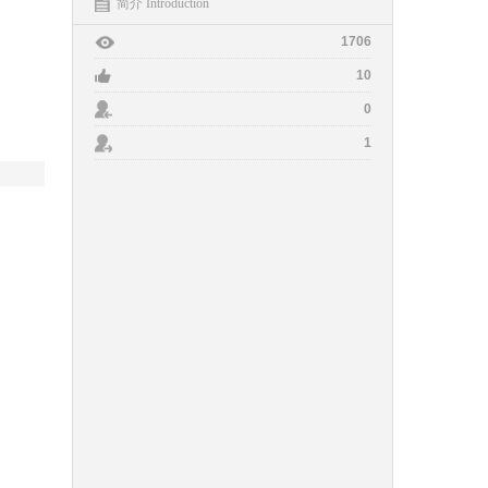
简介 Introduction
1706
10
0
1