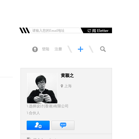
登陆
注册
黄颖之
上海
\ 选择设计(香港)有限公司
\ 合伙人