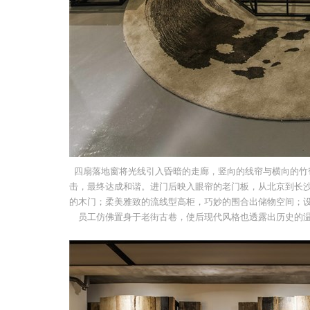
四扇落地窗将光线引入昏暗的走廊，竖向的线帘与横向的竹
击，最终达成和谐。进门后映入眼帘的老门板，从北京到长
的木门；柔美雅致的流线型高柜，巧妙的围合出储物空间；
员工仿佛置身于老街古巷，使后现代风格也透露出历史的