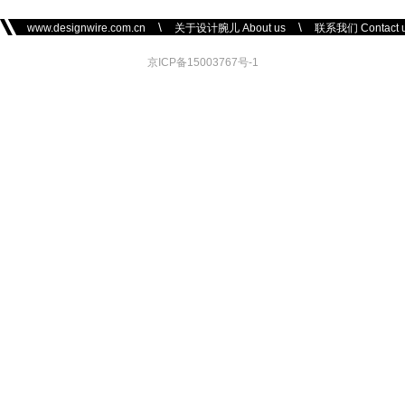
\
\
www.designwire.com.cn
关于设计腕儿 About us
联系我们 Contact 
京ICP备15003767号-1