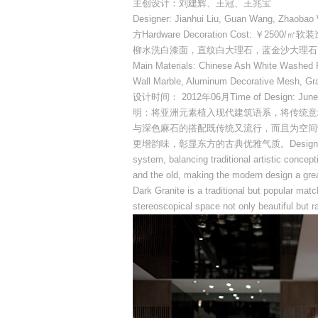
主创设计：刘建辉、王冠、王兆宝
Designer: Jianhui Liu, Guan Wang, Z
方Hardware Decoration Cost: ￥2500/
柳水洗白漆面，直纹白大理石，蓝金沙大理石
Main Materials: Chinese Ash White Washed Pa
Wall Marble, Aluminum Decorative Mesh, Gray
设计时间： 2012年06月Time of Design: June
明：将亚洲元素植入现代建筑语系，将传统意
与深色麻石的搭配既传统又流行，而且为空间
更增韵味，彰显东方的古典优雅气质。Design Specificati
system, balancing traditional artistic concept
and the old, making the modern design a gre
Dark Granite is a traditional but popular m
stereoscopical space not only beautiful but r