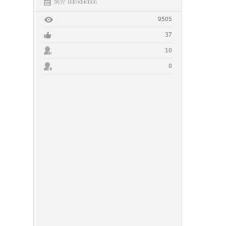
简介 Introduction
9505
37
10
0