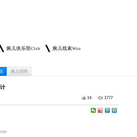
腕儿俱乐部
腕儿线索
Club
Wire
品
腕儿招聘
设计
14
1777
ter