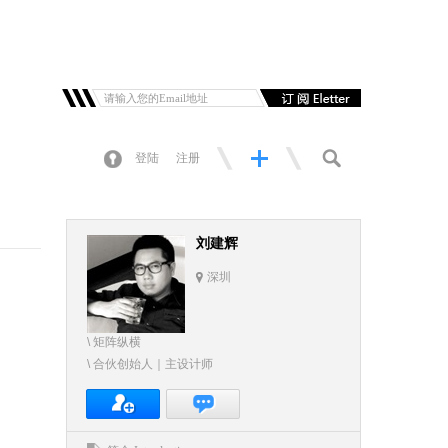
登陆
注册
刘建辉
深圳
\ 矩阵纵横
\ 合伙创始人｜主设计师