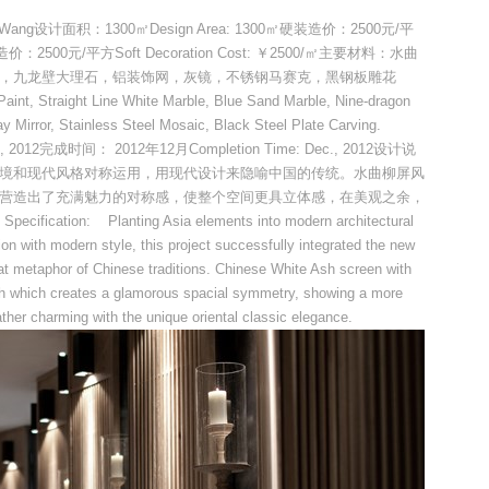
haobao Wang设计面积：1300㎡Design Area: 1300㎡硬装造价：2500元/平
㎡软装造价：2500元/平方Soft Decoration Cost: ￥2500/㎡主要材料：水曲
，九龙壁大理石，铝装饰网，灰镜，不锈钢马赛克，黑钢板雕花
int, Straight Line White Marble, Blue Sand Marble, Nine-dragon
 Mirror, Stainless Steel Mosaic, Black Steel Plate Carving.
, 2012完成时间： 2012年12月Completion Time: Dec., 2012设计说
境和现代风格对称运用，用现代设计来隐喻中国的传统。水曲柳屏风
营造出了充满魅力的对称感，使整个空间更具立体感，在美观之余，
on: Planting Asia elements into modern architectural
ion with modern style, this project successfully integrated the new
at metaphor of Chinese traditions. Chinese White Ash screen with
atch which creates a glamorous spacial symmetry, showing a more
ather charming with the unique oriental classic elegance.