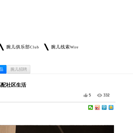
腕儿俱乐部
腕儿线索
Club
Wire
品
腕儿招聘
阶高配社区生活
5
332