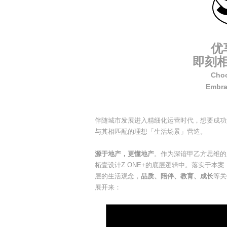
优
即刻相
Choo
Embrac
伴随城市发展进入精细化运营时代，想要成功
与其相匹配的理想「生活场景」营造。
源于地产，更懂地产
。作为深谙甲乙方思维的
柘壹设计Z ONE+的底层逻辑中。落实于本案
层的生活观念，
品质、陪伴、教育、成长
等关
展开来：