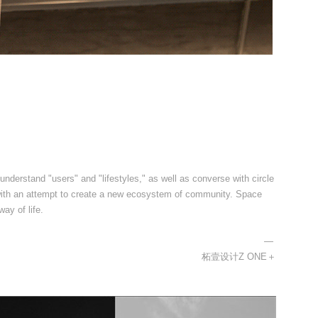
 understand "users" and "lifestyles," as well as converse with circle
 with an attempt to create a new ecosystem of community. Space
ay of life.
—
柘壹设计Z ONE＋