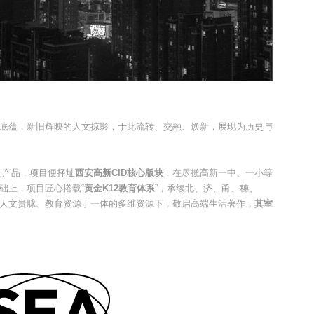
底蕴，新旧辉映的人文掠影，于此流转、交融、焕新，展现为历史与
列产品，项目便择址
西安高新CID核心版块
，在尽揽高新一中、一小等
础上，项目匠心搭载“
黄金K12教育体系
”，承续北、济、甬、穗、
人文贵脉、教育资源于一体的多维资源下，敬启高端生活著作，
其室