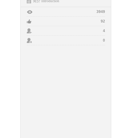
简介 Introduction
3949
92
4
0