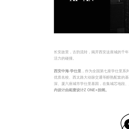
长安故里，古韵流转，揭开西安这座城的千年
活力的碰撞。
西安中海·学仕里
，作为全国第七座学仕里系
优质名校、西太路大动脉交通等醇熟配套的基
深、厦六座城市学仕里基因，在集城芯地段、
内设计由柘壹设计Z ONE+担纲。