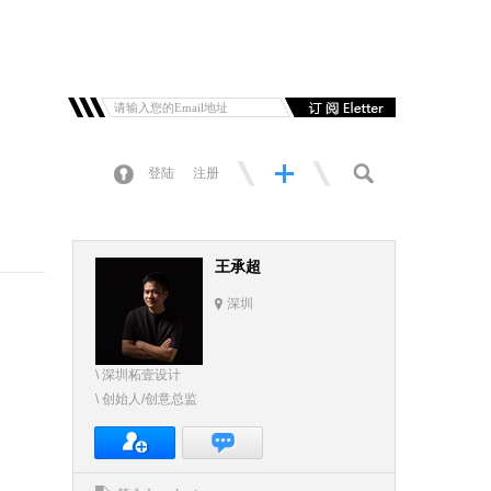
登陆
注册
王承超
深圳
\ 深圳柘壹设计
\ 创始人/创意总监