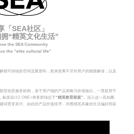
享「SEA社区」
拥“精英文化生活”
se the SEA Community
e the “elite cultural life”
解锁可持续的空间流量密码，愈来愈离不开对用户的细致解读，以及
新型创意服务机构，基于用户端的产品策略与价值输出，一贯延用于
，柘壹设计Z ONE+将客群锚定于
“精英教育家庭”
。深入这一高知圈
键词贯穿其中。由此的产品价值排序，亦围绕其具象的生活偏好而延