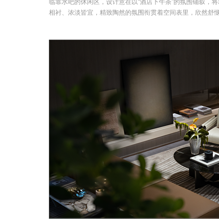
临靠水吧的休闲区，设计意在以“酒店下午茶”的氛围铺叙，
相衬、浓淡皆宜，精致陶然的氛围衔贯着空间表里，欣然舒