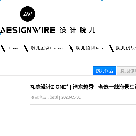
腕儿案例
腕儿招聘
腕儿俱乐
Home
Project
Jobs
腕儿作品
腕儿招
柘壹设计Z ONE⁺ | 湾东越秀 · 奢造一线海景
项目地点：深圳 | 2023-05-31