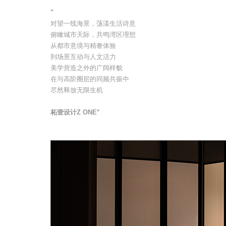
"
对望一线海景，荡漾生活诗意
俯瞰城市天际，共鸣湾区理想
从都市意境与精奢体验
到场景互动与人文活力
美学营造之外的广阔样貌
在与高阶圈层的同频共振中
尽然释放无限生机
柘壹设计Z ONE⁺