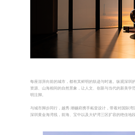
每座澎湃向前的城市，都有其鲜明的轨迹与时速。纵观深圳
资源、山海相间的自然景象，让人文、创新与当代的新美学
明注脚。
与城市脚步同行，越秀·潮樾府携手柘壹设计，带着对国际湾
深圳黄金海湾线，前海、宝中以及大铲湾三区扩容的绝佳地段