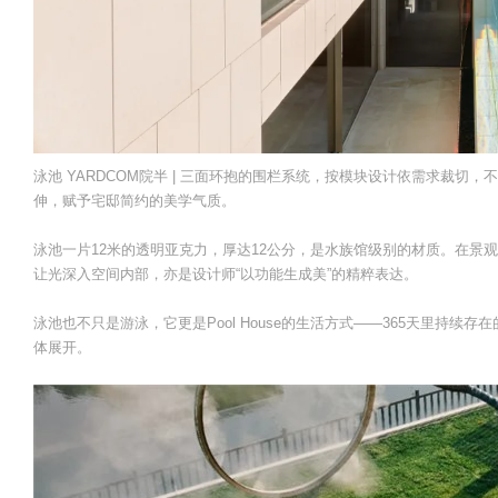
泳池 YARDCOM院半 | 三面环抱的围栏系统，按模块设计依需求裁
伸，赋予宅邸简约的美学气质。
泳池一片12米的透明亚克力，厚达12公分，是水族馆级别的材质。在景
让光深入空间内部，亦是设计师“以功能生成美”的精粹表达。
泳池也不只是游泳，它更是Pool House的生活方式——365天里持
体展开。