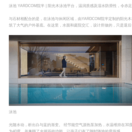
泳池 YARDCOM院半 | 阳光木泳池平台，温润质感及湿水防滑性，
与石材相配合的是，在泳池与休闲区域，由YARDCOM院半定制的阳光
筑了大气的户外基底。在这里，水面和庭院交汇，设计所做的，只是退后
泳池
光随水动，析出白与蓝的渐变。 经节能空气源热泵加热，水温维持在30度，
为40度，并兼顾了水循环的功能，让孩子们有了随时随地的度假感。