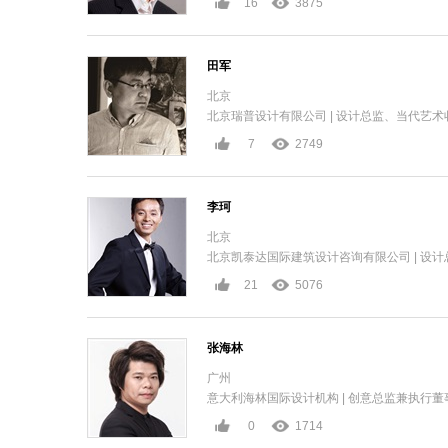
16
3875
田军
北京
北京瑞普设计有限公司 | 设计总监、当代艺术
7
2749
李珂
北京
北京凯泰达国际建筑设计咨询有限公司 | 设计
21
5076
张海林
广州
意大利海林国际设计机构 | 创意总监兼执行董
0
1714