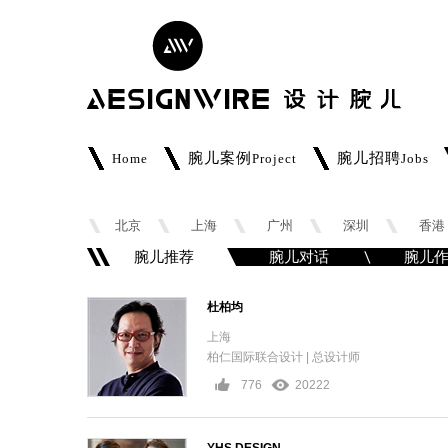
腕儿案例
腕儿招聘
Home
Project
Jobs
北京
上海
广州
深圳
香港
腕儿推荐
腕儿对话
腕儿
杜柏均
上海
柏仁国际联合设计 | 总设计师
776
20222