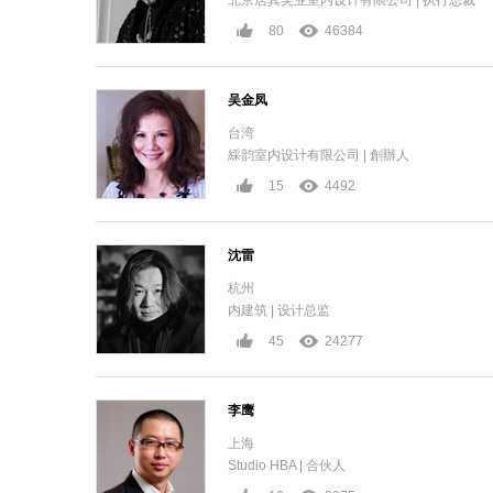
北京居其美业室内设计有限公司 | 执行总裁
80
46384
吴金凤
台湾
綵韵室内设计有限公司 | 創辦人
15
4492
沈雷
杭州
内建筑 | 设计总监
45
24277
李鹰
上海
Studio HBA | 合伙人