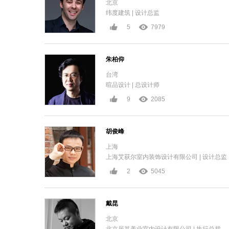
北京
纬度建筑 | 设计总监
5
7979
朱柏仰
台湾
暄品设计 | 总设计师
9
2085
胡俊峰
上海
上海艾获尔室内装饰设计有限公司 | 设计总监
2
5045
戴昆
北京