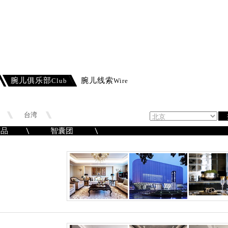
腕儿俱乐部
腕儿线索
Club
Wire
台湾
作品
智囊团