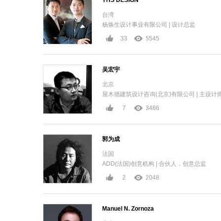
YHS DESIGN
台湾
杨焕生设计事业有限公司 | 设计总监
33
5545
吴宏宇
北京
屋木德建筑设计咨询(北京)有限公司 | 主设计
7
3486
郭为成
法国
ADD(法国)创意机构 | 合伙人，创意总监
2
2048
Manuel N. Zornoza