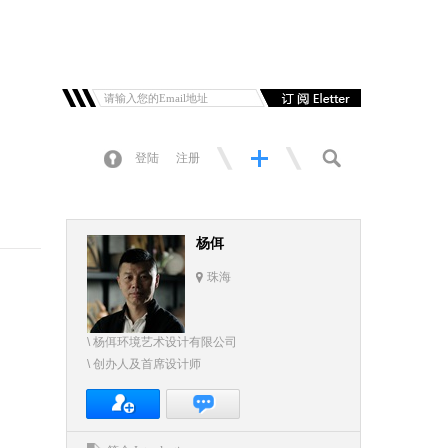
登陆
注册
杨佴
珠海
\ 杨佴环境艺术设计有限公司
\ 创办人及首席设计师