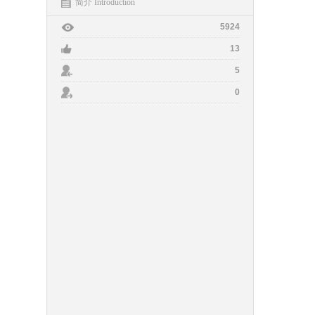
简介 Introduction
5924
13
5
0