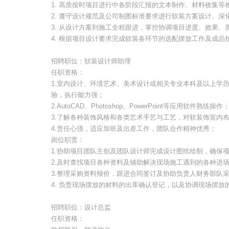
1. 高质按时项目进行中各阶段汇报的文本制作、材料收集等
2. 遵守设计规范及公司制图标准要求进行软装方案设计、深
3. 从设计方案到施工全程跟进，掌控协调项目进度、效果、
4. 根据项目设计要求完成软装各环节的选配摆放工作及成品
招聘职位：软装设计师助理
任职资格：
1.室内设计、环境艺术、美术设计或相关专业本科及以上学
验，执行能力强；
2.AutoCAD、Photoshop、PowerPoint等应用软件熟练操作
3.了解各种装饰风格和各类艺术手艺与工艺，对软装饰室内
4.责任心强，适应加班及出差工作，团队合作精神优秀；
岗位职责：
1.协助项目团队主创及团队设计师完成设计图纸绘制，确保
2.及时查找项目各种资料及辅助解决现场施工遇到的各种进
3.整理采购资料报价，跟进合同签订及协助负责人财务部队
4. 负责现场摆放的材料的出库确认登记，以及协调现场摆放
招聘职位：设计总监
任职资格：