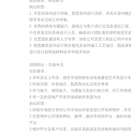
敢想敢创，敢说敢当
岗位职责：
1. 丰富的室内设计经验。熟悉室内设计流程，具有从室内概
指导等全过程工作经验。
2. 优秀的商务沟通能力。能独立与客户进行交流及项目汇
计任务落实到具体设计人员，确保设计团队项目按时按质完
3. 负责团队建设和人才培养，协助公司负责人制定公司中长
4. 熟悉建筑室内设计相关规范及各种施工工艺做法，熟练
进行设计趋势或材料技术等相关培训
招聘职位：市场专员
任职要求：
1.本科及以上学历，相关市场营销专业或者建筑艺术类设计
2.性格开朗，外形端庄，熟悉商业礼仪优先考虑
3.学习能力、领悟能力、沟通能力及执行能力强，对工作热
4.有一定的房地产开发市场或政府资源为佳
岗位职责：
1.协助市场部主管对公司市场合作渠道进行开拓和维护，并
2.负责维护公司现有网站、微博、微信等营销平台，做好内
平台
3.维护甲方及客户关系，后续关系跟进及安排商务接待与