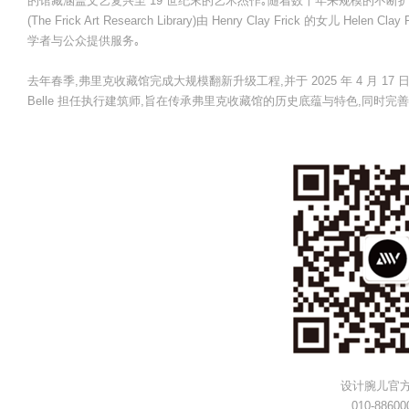
的馆藏涵盖文艺复兴至 19 世纪末的艺术杰作｡随着数十年来规模的不断
(The Frick Art Research Library)由 Henry Clay Frick 的女
学者与公众提供服务｡
去年春季,弗里克收藏馆完成大规模翻新升级工程,并于 2025 年 4 月 17 日重新开
Belle 担任执行建筑师,旨在传承弗里克收藏馆的历史底蕴与特色,同时
设计腕儿官
010-88600