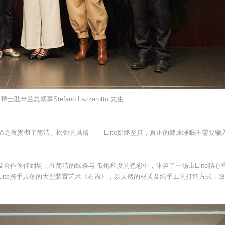
瑞士驻米兰总领事Stefano Lazzarotto 先生
之夜贯彻了简洁、松弛的⻛格 ——Elite始终坚持，真正的健康睡眠不需要输
作伙伴到场，在简洁的线条与 低饱和度的色彩中，体验了一场由Elite精心
Elite携手共创的大型装置艺术《石语》，以天然的材质及纯手工的打造方式，致