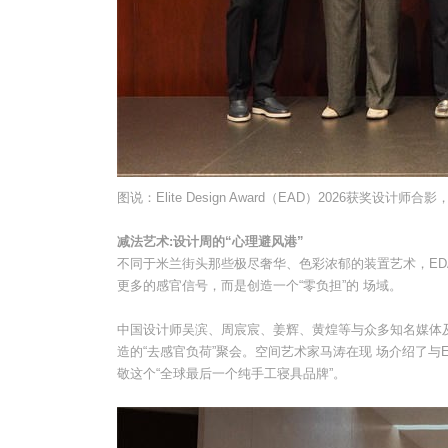
图说：Elite Design Award（EAD）2026获奖设计师合影，
减法艺术:设计周的“心理避⻛港”
不同于米兰街头那些极尽奢华、色彩浓郁的装置艺术，EDA
更多的感官信号，而是创造一个“零负担”的 场域。
中国设计师吴滨、周宸宸、姜辉、⻩煌等与众多知名媒体及合
造的“去感官负荷”聚会。空间艺术家⻢涛在现 场介绍了与
敬这个“全球最后一个纯手工寝具品牌”。