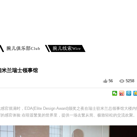
腕儿俱乐部
腕儿线索
Club
Wire
亮相米兰瑞士领事馆
56
5258
填满时，EDA(Elite Design Award)颁奖之夜在瑞士驻米兰总领事馆大楼内
”的感官体验:在喧嚣繁复的世界里，提供一场去繁从简、极致轻松的交流欢聚。