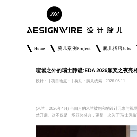
腕儿案例
腕儿招聘
Home
Project
Jobs
喧嚣之外的瑞士静谧:EDA 2026颁奖之夜
设计： | 项目地点： | 类别：腕儿线索 | 2026-05-11
(米兰，2026年4月) 当四月的米兰被饱和的设计元素与视觉感官
然开启。这不仅是一场颁奖盛典，更是一次关于“瑞士⻛格