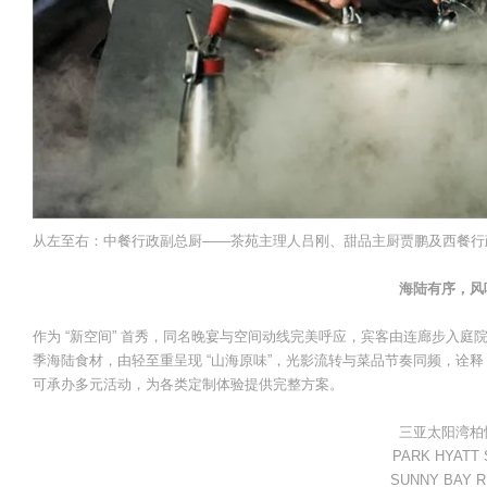
从左至右：中餐行政副总厨——茶苑主理人吕刚、甜品主厨贾鹏及西餐行
海陆有序，风
作为 “新空间” 首秀，同名晚宴与空间动线完美呼应，宾客由连廊步入
季海陆食材，由轻至重呈现 “山海原味”，光影流转与菜品节奏同频，诠释
可承办多元活动，为各类定制体验提供完整方案。
三亚太阳湾柏
PARK HYATT
SUNNY BAY 