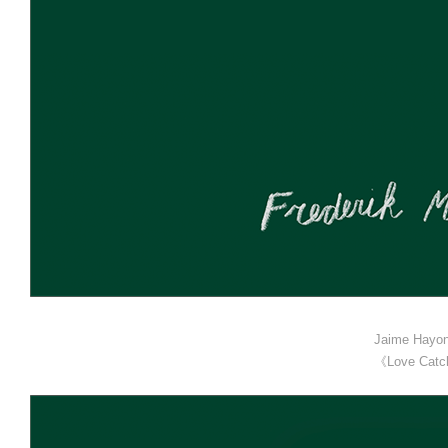
Jaime Hay
《Love Catc