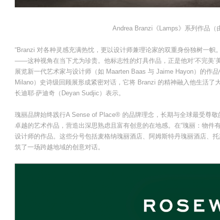
Andrea Branzi《Lamps》系列作品（由
“Branzi 对各种灵感充满热忱，更以设计师兼理论家的双重身份独树
——这种视角在当下尤为珍贵。他标志性的灯具作品，正是他对‘不完美’
展览新一代艺术家与设计师（如 Maarten Baas 与 Jaime Hayon）的
Milano）史诗级回顾展形成紧密对话，它将 Branzi 的精神融入他生
长迪耶·萨迪奇（Deyan Sudjic）表示。
瑰丽品牌始终践行A Sense of Place® 的品牌理念，长期与全球
卓越的艺术作品，营造出深思熟虑且富有创意的在地感。在“瑰丽：物件有
设计师的作品。这些分号包括麦格纳瑰丽酒店、阿姆斯特丹瑰丽酒店、托
筑了一场跨越地域的创意对话。