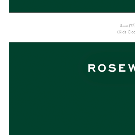
Baas作
《Kids Clo