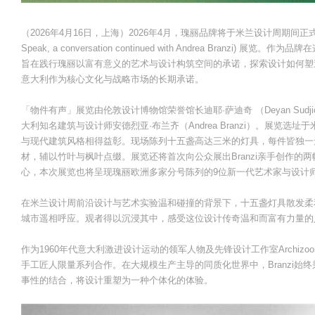
（2026年4月16日，上海）2026年4月，瑰丽品牌将于米兰设计周期间正式呈现「物件
Speak, a conversation continued with Andrea Bra
旨在践行瑰丽以富有意义的艺术与设计构筑空间的承诺，探索设计如何塑
意大利作为核心文化与战略市场的长期承诺。
「物件有声」展览由伦敦设计博物馆荣誉馆长迪耶·萨迪奇 （Deyan Su
大利知名建筑与设计师安德烈亚·布兰齐（Andrea Branzi）。展览选址于米兰设
与现代建筑风格相得益彰。现场陈列十五盏高达三米的灯具，每件皆独一无
材，辅以竹叶与枫叶点缀。展览还将首次向公众展出Branzi亲手创作
心，本次展览也将呈现瑰丽欧洲多家分号陈列的9位新一代艺术家与设计
在米兰设计周前沿设计与艺术实验温和碰撞的背景下，十五盏灯具散发柔和
城市遥相呼应。观者得以沉浸其中，感受这位设计传奇温和而富有力量的
作为1960年代意大利激进设计运动的领军人物及先锋设计工作室Archizoom 
手工匠人限量系列合作。在大规模生产主导的同质化世界中，Branzi始
事性的结合，将设计重塑为一种个体化的体验。