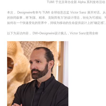
TUMI 于北京举办全新 Alpha 系列发
本次， Designwire有幸与 TUMI 全球创意总监 Victor San
的协同叙事，将“利落、精准、克制而有力”的设计理念，转化为可感知、可
如何在一个快速变化的世界中，持续为移动的生命提供设计上的“确定感”
以下为采访内容， DW=Designwire设计腕儿，Victor Sanz使用全称