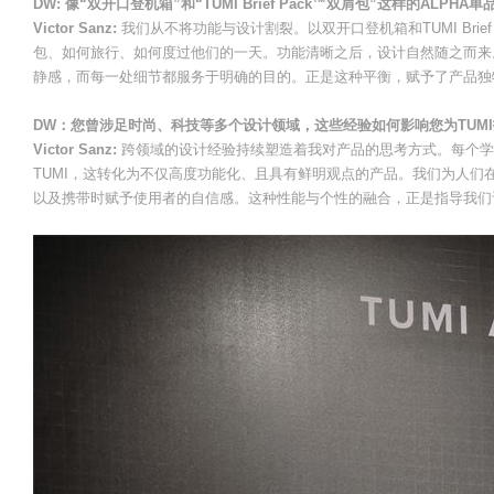
DW: 像“双开口登机箱”和“TUMI Brief Pack™双肩包”这样的AL
Victor Sanz:
我们从不将功能与设计割裂。以双开口登机箱和TUMI Bri
包、如何旅行、如何度过他们的一天。功能清晰之后，设计自然随之而来
静感，而每一处细节都服务于明确的目的。正是这种平衡，赋予了产品独
DW：您曾涉足时尚、科技等多个设计领域，这些经验如何影响您为TUM
Victor Sanz:
跨领域的设计经验持续塑造着我对产品的思考方式。每个学
TUMI，这转化为不仅高度功能化、且具有鲜明观点的产品。我们为人
以及携带时赋予使用者的自信感。这种性能与个性的融合，正是指导我们