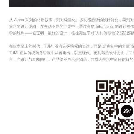
从 Alpha 系列的材质叙事，到对轻量化、多功能趋势的设计转化，再到对未来品
贯之的设计逻辑：在变动不居的世界中，通过高度 Intentional 的
学的胜利——它证明，最好的设计，往往诞生于对“人如何移动”的深刻洞
在效率至上的时代，TUMI 没有选择喧嚣的表达，而是以“克制中的力量”安静
TUMI 正从传统商务语境中从容走出，以更现代、更利落的设计方向，回应
言，当设计与意图同行，产品便不再只是物品，而成为生活中值得信赖的