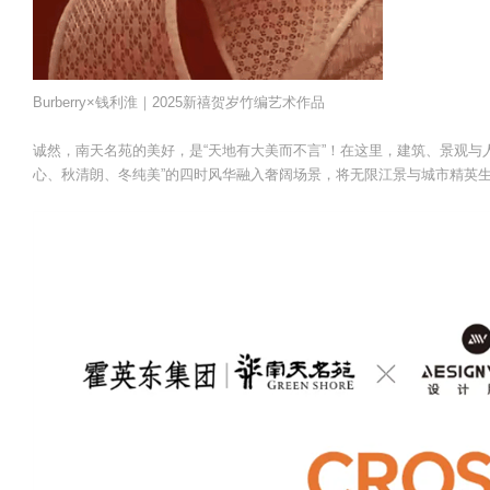
Burberry×钱利淮｜2025新禧贺岁竹编艺术作品
诚然，南天名苑的美好，是“天地有大美而不言”！在这里，建筑、景观与
心、秋清朗、冬纯美”的四时风华融入奢阔场景，将无限江景与城市精英