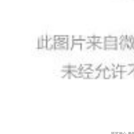
匠艺游心 美