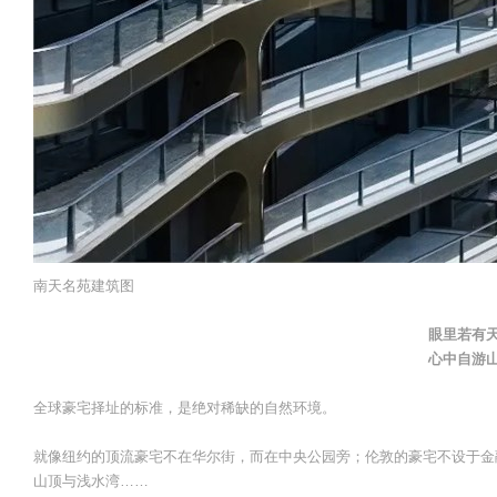
南天名苑建筑图
眼里若有
心中自游
全球豪宅择址的标准，是绝对稀缺的自然环境。
就像纽约的顶流豪宅不在华尔街，而在中央公园旁；伦敦的豪宅不设于金
山顶与浅水湾……