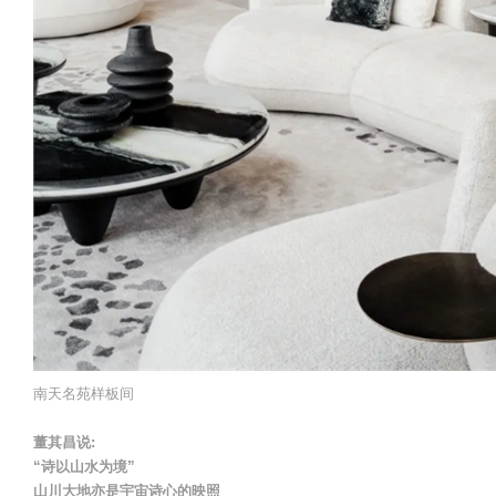
南天名苑样板间
董其昌说:
“诗以山水为境”
山川大地亦是宇宙诗心的映照